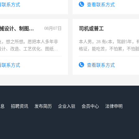
频，培训手机拍摄剪辑，教你
看联系方式
查看联系方式
音！你也可以成为拍摄达人！
成为拍摄达人！
兼职机械设计、制图、设备改造
08月07日
司机或普工
急，想之所想。愿把本人多年非
本人男，28.有c本，驾龄5年，
设计、改造、工艺优化、图纸制
格证，能吃苦，不怕累，不怕
解的经验与您分享。 真诚合作，
实，需求稳定工作一份，保险
识之士，共享未来。
看联系方式
查看联系方式
信息
招聘资讯
发布简历
企业入驻
会员中心
法律申明
们