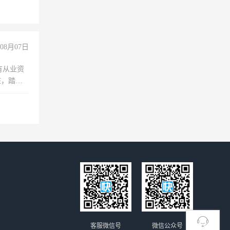
玩转抖
你也可以
08月07日
有从业资
脏，踏
不干
客服微信号
微信公众号