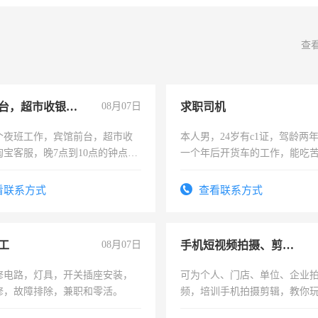
查
宾馆前台，超市收银员，淘宝客服
08月07日
求职司机
个夜班工作，宾馆前台，超市收
本人男，24岁有c1证，驾龄两
淘宝客服，晚7点到10点的钟点
一个年后开货车的工作，能吃
烦看到的老板加我微信聊，手机
加班。
信
看联系方式
查看联系方式
工
08月07日
手机短视频拍摄、剪辑、抖音快手
修电路，灯具，开关插座安装，
可为个人、门店、单位、企业
修，故障排除，兼职和零活。
频，培训手机拍摄剪辑，教你
可为个人、门店、单位、企业