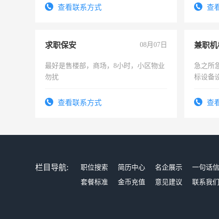
查看联系方式
查
求职保安
08月07日
最好是售楼部，商场，8小时，小区物业
急之所
勿扰
标设备
作和分
结识有
查看联系方式
查
栏目导航:
职位搜索
简历中心
名企展示
一句话
套餐标准
金币充值
意见建议
联系我