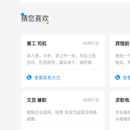
猜您喜欢
普工 司机
08月07日
本人男，30岁，求工作一份，年后上班
想找一
也可，吃苦耐劳，踏实肯干，保险销售
银员，
勿扰
工，麻
号同微
查看联系方式
查
文员 兼职
08月07日
求职电
曾做企业官网，阿里 淘宝代运营及网格
专业维
销售。
水电维