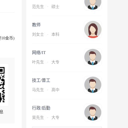
范先生
·
硕士
教师
刘女士
·
本科
10金币)
网络/IT
叶先生
·
大专
技工/普工
马先生
·
高中
行政/后勤
息
吴先生
·
大专